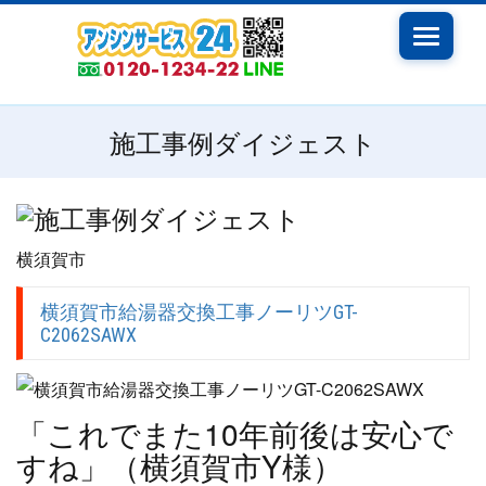
Toggle
navigati
施工事例ダイジェスト
横須賀市
横須賀市給湯器交換工事ノーリツGT-
C2062SAWX
「これでまた10年前後は安心で
すね」（横須賀市Y様）