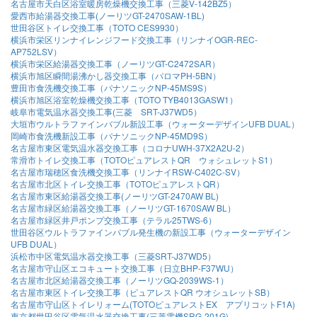
名古屋市天白区浴室暖房乾燥機交換工事（三菱V-142BZ5）
愛西市給湯器交換工事(ノーリツGT-2470SAW-1BL)
世田谷区トイレ交換工事（TOTO CES9930）
横浜市栄区リンナイレンジフード交換工事（リンナイOGR-REC-
AP752LSV）
横浜市栄区給湯器交換工事（ノーリツGT-C2472SAR）
横浜市旭区瞬間湯沸かし器交換工事（パロマPH-5BN）
豊田市食洗機交換工事（パナソニックNP-45MS9S）
横浜市旭区浴室乾燥機交換工事（TOTO TYB4013GASW1）
岐阜市電気温水器交換工事(三菱 SRT-J37WD5）
大垣市ウルトラファインバブル新設工事（ウォーターデザインUFB DUAL）
岡崎市食洗機新設工事（パナソニックNP-45MD9S）
名古屋市東区電気温水器交換工事（コロナUWH-37X2A2U-2）
常滑市トイレ交換工事（TOTOピュアレストQR ウォシュレットS1）
名古屋市瑞穂区食洗機交換工事（リンナイRSW-C402C-SV）
名古屋市北区トイレ交換工事（TOTOピュアレストQR）
名古屋市東区給湯器交換工事(ノーリツGT-2470AW BL)
名古屋市緑区給湯器交換工事（ノーリツGT-1670SAW BL）
名古屋市緑区井戸ポンプ交換工事（テラル25TWS-6）
世田谷区ウルトラファインバブル発生機の新設工事（ウォーターデザイン
UFB DUAL）
浜松市中区電気温水器交換工事（三菱SRT-J37WD5）
名古屋市守山区エコキュート交換工事（日立BHP-F37WU）
名古屋市北区給湯器交換工事（ノーリツGQ-2039WS-1）
名古屋市東区トイレ交換工事（ピュアレストQR ウオシュレットSB）
名古屋市守山区トイレリォーム(TOTOピュアレストEX アプリコットF1A)
東京都世田谷区電気温水器交換工事(三菱電機SRG-201G)