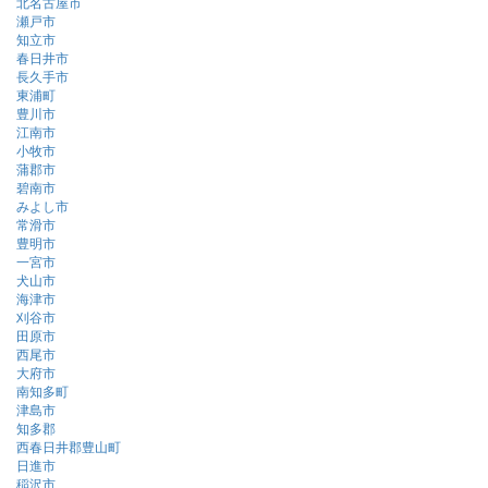
北名古屋市
瀬戸市
知立市
春日井市
長久手市
東浦町
豊川市
江南市
小牧市
蒲郡市
碧南市
みよし市
常滑市
豊明市
一宮市
犬山市
海津市
刈谷市
田原市
西尾市
大府市
南知多町
津島市
知多郡
西春日井郡豊山町
日進市
稲沢市