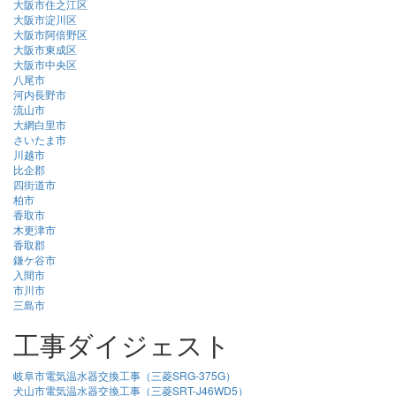
大阪市住之江区
大阪市淀川区
大阪市阿倍野区
大阪市東成区
大阪市中央区
八尾市
河内長野市
流山市
大網白里市
さいたま市
川越市
比企郡
四街道市
柏市
香取市
木更津市
香取郡
鎌ケ谷市
入間市
市川市
三島市
工事ダイジェスト
岐阜市電気温水器交換工事（三菱SRG-375G）
犬山市電気温水器交換工事（三菱SRT-J46WD5）