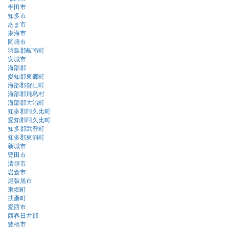
半田市
知多市
あま市
東海市
岡崎市
羽島郡岐南町
安城市
海部郡
愛知郡東郷町
海部郡蟹江町
海部郡飛島村
海部郡大治町
知多郡阿久比町
愛知郡阿久比町
知多郡武豊町
知多郡東浦町
新城市
豊田市
清須市
岩倉市
尾張旭市
東郷町
扶桑町
愛西市
西春日井郡
豊橋市