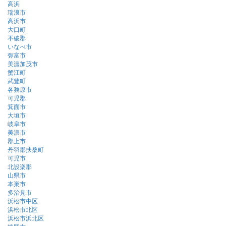
高浜
瑞浪市
高浜市
大口町
不破郡
いなべ市
弥富市
美濃加茂市
蟹江町
武豊町
各務原市
可児郡
箕面市
大垣市
岐阜市
美濃市
郡上市
丹羽郡扶桑町
可児市
北設楽郡
山県市
本巣市
多治見市
浜松市中区
浜松市北区
浜松市浜北区