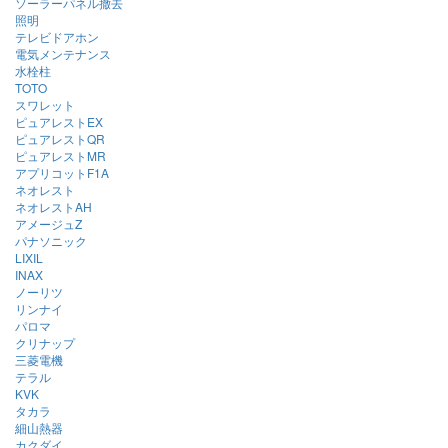
ソーラーパネル撤去
照明
テレビドアホン
電気メンテナンス
水栓柱
TOTO
スワレット
ピュアレストEX
ピュアレストQR
ピュアレストMR
アプリコットF1A
ネオレスト
ネオレストAH
アメージュZ
パナソニック
LIXIL
INAX
ノーリツ
リンナイ
パロマ
クリナップ
三菱電機
テラル
KVK
タカラ
細山熱器
カクダイ