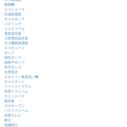
熱源機
エコジョーズ
石油給湯器
オイルタンク
バスイング
エコフィール
電気温水器
小型電気温水器
ガス瞬間湯沸器
エコキュート
ポンプ
加圧ポンプ
浅井戸ポンプ
井戸ポンプ
台所排水
ビルトイン食器洗い機
キャビネット
ファーストプラス
浴室リフォーム
ユニットバス
風呂釜
ガスオーブン
バスリフォーム
浴室テレビ
蛇口
洗濯蛇口