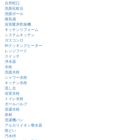
台所蛇口
洗面化粧台
洗面ボール
換気扇
浴室暖房乾燥機
キッチンリフォーム
システムキッチン
ガスコンロ
IHクッキングヒーター
レンジフード
スイッチ
浄水器
水栓
洗面水栓
シャワー水栓
キッチン水栓
流し台
浴室水栓
トイレ水栓
ボールバルブ
洗濯水栓
床材
洗濯機パン
アルカリイオン整水器
雨どい
汚水枡