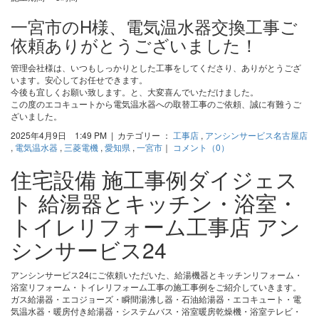
一宮市のH様、電気温水器交換工事ご
依頼ありがとうございました！
管理会社様は、いつもしっかりとした工事をしてくださり、ありがとうござ
います。安心してお任せできます。
今後も宜しくお願い致します。と、大変喜んでいただけました。
この度のエコキュートから電気温水器への取替工事のご依頼、誠に有難うご
ざいました。
2025年4月9日 1:49 PM | カテゴリー ：
工事店
,
アンシンサービス名古屋店
,
電気温水器
,
三菱電機
,
愛知県
,
一宮市
｜
コメント（0）
住宅設備 施工事例ダイジェス
ト 給湯器とキッチン・浴室・
トイレリフォーム工事店 アン
シンサービス24
アンシンサービス24にご依頼いただいた、給湯機器とキッチンリフォーム・
浴室リフォーム・トイレリフォーム工事の施工事例をご紹介していきます。
ガス給湯器・エコジョーズ・瞬間湯沸し器・石油給湯器・エコキュート・電
気温水器・暖房付き給湯器・システムバス・浴室暖房乾燥機・浴室テレビ・