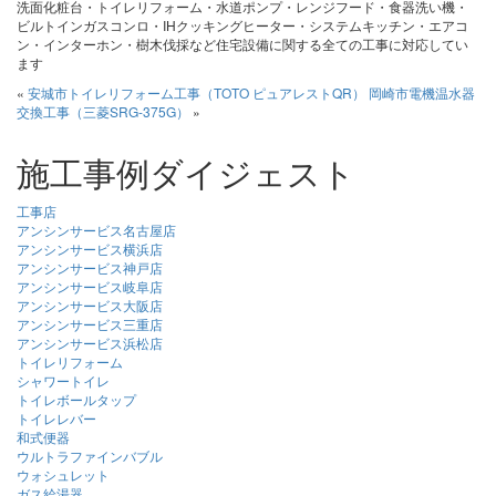
洗面化粧台・トイレリフォーム・水道ポンプ・レンジフード・食器洗い機・
ビルトインガスコンロ・IHクッキングヒーター・システムキッチン・エアコ
ン・インターホン・樹木伐採など住宅設備に関する全ての工事に対応してい
ます
«
安城市トイレリフォーム工事（TOTO ピュアレストQR）
岡崎市電機温水器
交換工事（三菱SRG-375G）
»
施工事例ダイジェスト
工事店
アンシンサービス名古屋店
アンシンサービス横浜店
アンシンサービス神戸店
アンシンサービス岐阜店
アンシンサービス大阪店
アンシンサービス三重店
アンシンサービス浜松店
トイレリフォーム
シャワートイレ
トイレボールタップ
トイレレバー
和式便器
ウルトラファインバブル
ウォシュレット
ガス給湯器