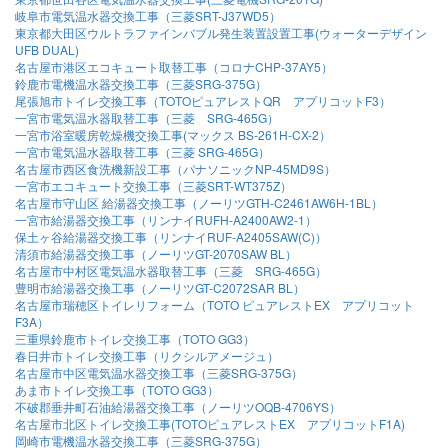
岐阜市電気温水器交換工事（三菱SRT-J37WD5）
東京都大田区ウルトラファインバブル発生装置設置工事(ウォーターデザイン
UFB DUAL)
名古屋市港区エコキュート取替工事（コロナCHP-37AY5）
鈴鹿市電機温水器交換工事（三菱SRG-375G）
尾張旭市トイレ交換工事（TOTOピュアレストQR アプリコットF3）
一宮市電気温水器取替工事（三菱 SRG-465G）
一宮市浴室暖房乾燥機交換工事(マックス BS-261H-CX-2）
一宮市電気温水器取替工事（三菱 SRG-465G）
名古屋市西区食洗機新設工事（パナソニックNP-45MD9S）
一宮市エコキュート交換工事（三菱SRT-WT375Z）
名古屋市守山区 給湯器交換工事（ノーリツGTH-C2461AW6H-1BL）
一宮市給湯器交換工事（リンナイRUFH-A2400AW2-1）
保土ヶ谷給湯器交換工事（リンナイRUF-A2405SAW(C)）
清須市給湯器交換工事（ノーリツGT-2070SAW BL）
名古屋市中村区電気温水器取替工事（三菱 SRG-465G）
豊明市給湯器交換工事（ノーリツGT-C2072SAR BL）
名古屋市瑞穂区トイレリフォーム（TOTO ピュアレストEX アプリコット
F3A）
三重県鈴鹿市トイレ交換工事（TOTO GG3）
春日井市トイレ交換工事（リクシルアメージュ）
名古屋市中区電気温水器交換工事（三菱SRG-375G）
あま市トイレ交換工事（TOTO GG3）
不破郡垂井町石油給湯器交換工事（ノーリツOQB-4706YS）
名古屋市北区トイレ交換工事(TOTOピュアレストEX アプリコットF1A)
岡崎市電機温水器交換工事（三菱SRG-375G）