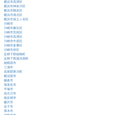
横浜市高津区
横浜市神奈川区
横浜市鶴見区
横浜市港北区
横浜市保土ヶ谷区
川崎市
川崎市麻生区
川崎市宮前区
川崎市高津区
川崎市中原区
川崎市多摩区
川崎市幸区
足柄下郡箱根町
足柄下郡湯河原町
相模原市
三浦市
高座郡寒川町
横須賀市
鎌倉市
海老名市
平塚市
加古川市
南足柄市
藤沢市
逗子市
厚木市
伊勢原市