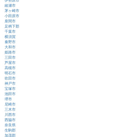
綾瀬市
茅ヶ崎市
小田原市
座間市
足柄下郡
千葉市
横須賀
秦野市
大和市
姫路市
三田市
芦屋市
高槻市
明石市
吹田市
神戸市
宝塚市
池田市
堺市
尼崎市
三木市
川西市
西脇市
奈良県
生駒郡
加茂郡