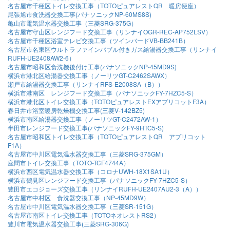
名古屋市千種区トイレ交換工事（TOTOピュアレストQR 暖房便座）
尾張旭市食洗器交換工事(パナソニックNP-60MS8S)
亀山市電気温水器交換工事（三菱SRG-375G）
名古屋市守山区レンジフード交換工事（リンナイOGR-REC-AP752LSV）
名古屋市千種区浴室テレビ交換工事（ツインバードVB-BB241B）
名古屋市名東区ウルトラファインバブル付きガス給湯器交換工事（リンナイ
RUFH-UE2408AW2-6）
名古屋市昭和区食洗機後付け工事(パナソニックNP-45MD9S)
横浜市港北区給湯器交換工事（ノーリツGT-C2462SAWX）
瀬戸市給湯器交換工事（リンナイRFS-E2008SA（B））
横浜市港南区 レンジフード交換工事（パナソニックFY-7HZC5-S）
横浜市港北区トイレ交換工事（TOTOピュアレストEXアプリコットF3A）
春日井市浴室暖房乾燥機交換工事(三菱V-142BZ5)
横浜市南区給湯器交換工事（ノーリツGT-C2472AW-1）
半田市レンジフード交換工事(パナソニックFY-9HTC5-S)
名古屋市昭和区トイレ交換工事（TOTOピュアレストQR アプリコット
F1A）
名古屋市中川区電気温水器交換工事（三菱SRG-375GM）
座間市トイレ交換工事（TOTO-TCF4744A）
横浜市西区電気温水器交換工事（コロナUWH-18X1SA1U）
横浜市鶴見区レンジフード交換工事（パナソニックFY-7HZC5-S）
豊田市エコジョーズ交換工事（リンナイRUFH-UE2407AU2-3（A））
名古屋市中村区 食洗器交換工事（NP-45MD9W）
名古屋市中川区電気温水器交換工事（三菱SR-151G）
名古屋市南区トイレ交換工事（TOTOネオレストRS2）
豊川市電気温水器交換工事(三菱SRG-306G)