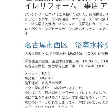
イレリフォーム工事店 ア
アンシンサービス24にご依頼いただいた、給湯機器と
介していきます。ガス給湯器・エコジョーズ・瞬間湯
ス・浴室暖房乾燥機・浴室テレビ・洗面化粧台・トイ
ロ・IHクッキングヒーター・システムキッチン・エア
す
名古屋市西区 浴室水栓交換
名古屋市西区 にて浴室水栓TMGG40E（TOTO）の
名古屋市西区 浴室水栓交換工事 TMGG40E（TOTO
メーカー：TOTO
商品名：TMGG40E
施工地域 名古屋市緑区
メタル調の格好いい水栓がつきました。
今回はさらに節水型のシャワーヘッドにもなりました
水に空気を含ませることによって節水になるというスグ
水栓のレバーが折れてしまって今日中に治らないかと
安心していただけました(*´∀｀*)