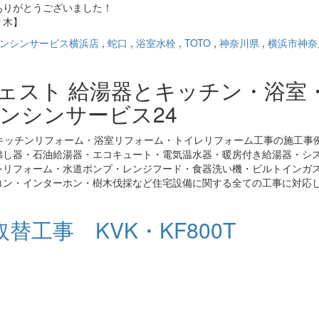
ありがとうございました！
々木】
ンシンサービス横浜店
,
蛇口
,
浴室水栓
,
TOTO
,
神奈川県
,
横浜市神奈
ジェスト 給湯器とキッチン・浴室
ンシンサービス24
キッチンリフォーム・浴室リフォーム・トイレリフォーム工事の施工事
沸し器・石油給湯器・エコキュート・電気温水器・暖房付き給湯器・シ
レリフォーム・水道ポンプ・レンジフード・食器洗い機・ビルトインガ
コン・インターホン・樹木伐採など住宅設備に関する全ての工事に対応
工事 KVK・KF800T