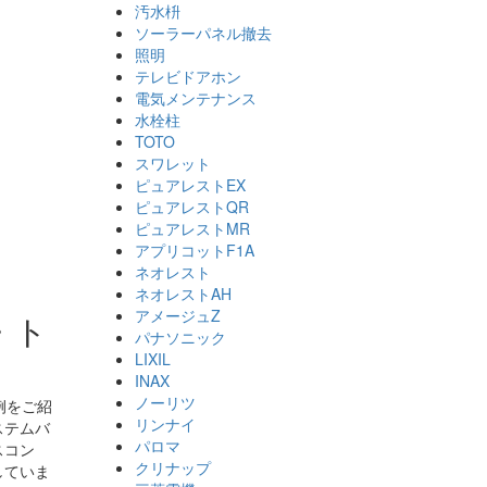
汚水枡
ソーラーパネル撤去
照明
テレビドアホン
電気メンテナンス
水栓柱
TOTO
スワレット
ピュアレストEX
ピュアレストQR
ピュアレストMR
アプリコットF1A
ネオレスト
ネオレストAH
アメージュZ
・ト
パナソニック
LIXIL
INAX
ノーリツ
例をご紹
リンナイ
ステムバ
パロマ
スコン
クリナップ
していま