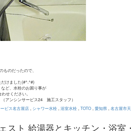
のものだったので、
ました(#^.^#)
」など、水栓のお困り事が
合わせください。
（アンシンサービス24 施工スタッフ）
サービス名古屋店
,
シャワー水栓
,
浴室水栓
,
TOTO
,
愛知県
,
名古屋市天
ジェスト 給湯器とキッチン・浴室