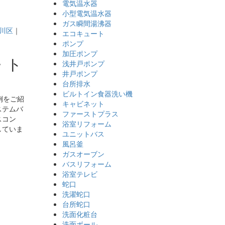
電気温水器
小型電気温水器
ガス瞬間湯沸器
川区
｜
エコキュート
ポンプ
加圧ポンプ
・ト
浅井戸ポンプ
井戸ポンプ
台所排水
ビルトイン食器洗い機
例をご紹
キャビネット
ステムバ
ファーストプラス
スコン
浴室リフォーム
していま
ユニットバス
風呂釜
ガスオーブン
バスリフォーム
浴室テレビ
蛇口
洗濯蛇口
台所蛇口
洗面化粧台
洗面ボール