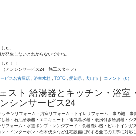
ました。
題が発生しないとわからないですね。
ました！！
（アンシンサービス24 施工スタッフ）
サービス名古屋店
,
浴室水栓
,
TOTO
,
愛知県
,
犬山市
｜
コメント（0）
ジェスト 給湯器とキッチン・浴室
ンシンサービス24
キッチンリフォーム・浴室リフォーム・トイレリフォーム工事の施工事
沸し器・石油給湯器・エコキュート・電気温水器・暖房付き給湯器・シ
レリフォーム・水道ポンプ・レンジフード・食器洗い機・ビルトインガ
コン・インターホン・樹木伐採など住宅設備に関する全ての工事に対応