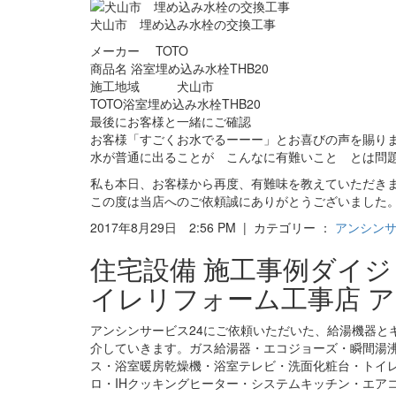
犬山市 埋め込み水栓の交換工事
メーカー TOTO
商品名 浴室埋め込み水栓THB20
施工地域 犬山市
TOTO浴室埋め込み水栓THB20
最後にお客様と一緒にご確認
お客様「すごくお水でるーーー」とお喜びの声を賜り
水が普通に出ることが こんなに有難いこと とは問
私も本日、お客様から再度、有難味を教えていただき
この度は当店へのご依頼誠にありがとうございました。
2017年8月29日 2:56 PM | カテゴリー ：
アンシン
住宅設備 施工事例ダイ
イレリフォーム工事店 ア
アンシンサービス24にご依頼いただいた、給湯機器と
介していきます。ガス給湯器・エコジョーズ・瞬間湯
ス・浴室暖房乾燥機・浴室テレビ・洗面化粧台・トイ
ロ・IHクッキングヒーター・システムキッチン・エア