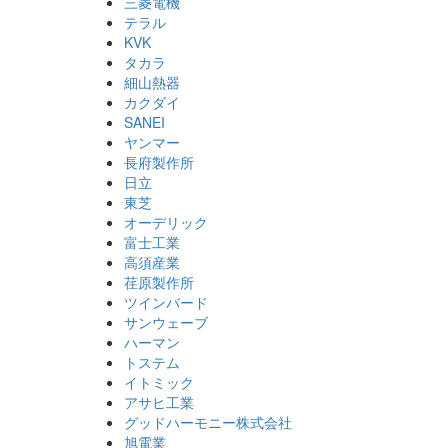
三菱電機
テラル
KVK
タカラ
細山熱器
カクダイ
SANEI
ヤンマー
長府製作所
日立
東芝
オーデリック
富士工業
高須産業
荏原製作所
ツインバード
サンウェーブ
ハーマン
トステム
イトミック
アサヒ工業
グッドハーモニー株式会社
旭電業