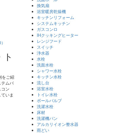
換気扇
浴室暖房乾燥機
キッチンリフォーム
システムキッチン
ガスコンロ
IHクッキングヒーター
レンジフード
0）
スイッチ
浄水器
・ト
水栓
洗面水栓
シャワー水栓
キッチン水栓
例をご紹
流し台
ステムバ
浴室水栓
スコン
トイレ水栓
していま
ボールバルブ
洗濯水栓
床材
洗濯機パン
アルカリイオン整水器
雨どい