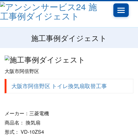
Toggle
navigati
施工事例ダイジェスト
大阪市阿倍野区
大阪市阿倍野区 トイレ換気扇取替工事
メーカー：三菱電機
商品名： 換気扇
形式： VD-10ZS4