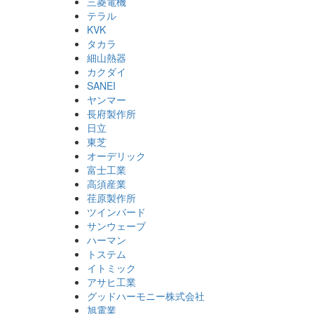
三菱電機
テラル
KVK
タカラ
細山熱器
カクダイ
SANEI
ヤンマー
長府製作所
日立
東芝
オーデリック
富士工業
高須産業
荏原製作所
ツインバード
サンウェーブ
ハーマン
トステム
イトミック
アサヒ工業
グッドハーモニー株式会社
旭電業