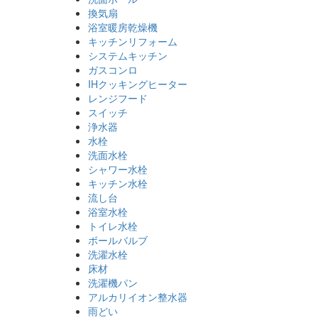
換気扇
浴室暖房乾燥機
キッチンリフォーム
システムキッチン
ガスコンロ
IHクッキングヒーター
レンジフード
スイッチ
浄水器
水栓
洗面水栓
シャワー水栓
キッチン水栓
流し台
浴室水栓
トイレ水栓
ボールバルブ
洗濯水栓
床材
洗濯機パン
アルカリイオン整水器
雨どい