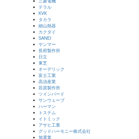
三菱電機
テラル
KVK
タカラ
細山熱器
カクダイ
SANEI
ヤンマー
長府製作所
日立
東芝
オーデリック
富士工業
高須産業
荏原製作所
ツインバード
サンウェーブ
ハーマン
トステム
イトミック
アサヒ工業
グッドハーモニー株式会社
旭電業