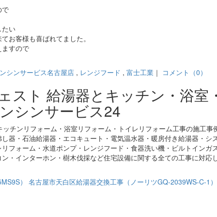
ので
したい
来てお客様も喜ばれてました。
えますので
。
ンシンサービス名古屋店
,
レンジフード
,
富士工業
｜
コメント（0）
ジェスト 給湯器とキッチン・浴室
ンシンサービス24
キッチンリフォーム・浴室リフォーム・トイレリフォーム工事の施工事
沸し器・石油給湯器・エコキュート・電気温水器・暖房付き給湯器・シ
レリフォーム・水道ポンプ・レンジフード・食器洗い機・ビルトインガ
コン・インターホン・樹木伐採など住宅設備に関する全ての工事に対応
MS9S）
名古屋市天白区給湯器交換工事（ノーリツGQ-2039WS-C-1）