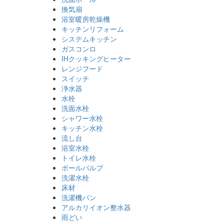
換気扇
浴室暖房乾燥機
キッチンリフォーム
システムキッチン
ガスコンロ
IHクッキングヒーター
レンジフード
スイッチ
浄水器
水栓
洗面水栓
シャワー水栓
キッチン水栓
流し台
浴室水栓
トイレ水栓
ボールバルブ
洗濯水栓
床材
洗濯機パン
アルカリイオン整水器
雨どい