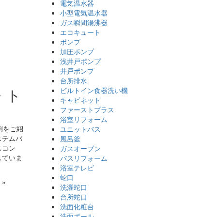
電気温水器
小型電気温水器
ガス瞬間湯沸器
エコキュート
ポンプ
加圧ポンプ
浅井戸ポンプ
井戸ポンプ
台所排水
・ト
ビルトイン食器洗い機
キャビネット
ファーストプラス
浴室リフォーム
例をご紹
ユニットバス
ステムバ
風呂釜
スコン
ガスオーブン
していま
バスリフォーム
浴室テレビ
蛇口
»
洗濯蛇口
台所蛇口
洗面化粧台
洗面ボール