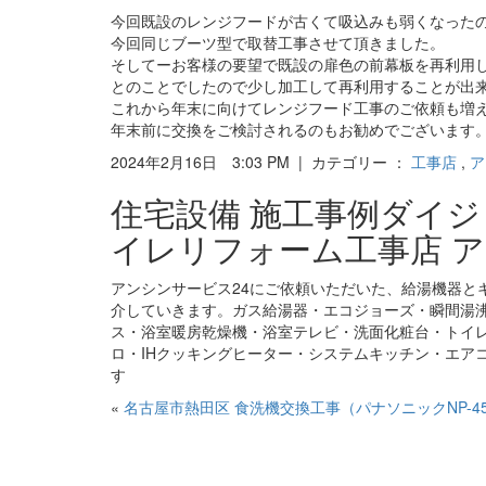
今回既設のレンジフードが古くて吸込みも弱くなった
今回同じブーツ型で取替工事させて頂きました。
そしてーお客様の要望で既設の扉色の前幕板を再利用
とのことでしたので少し加工して再利用することが出
これから年末に向けてレンジフード工事のご依頼も増
年末前に交換をご検討されるのもお勧めでございます
2024年2月16日 3:03 PM | カテゴリー ：
工事店
,
ア
住宅設備 施工事例ダイ
イレリフォーム工事店 ア
アンシンサービス24にご依頼いただいた、給湯機器と
介していきます。ガス給湯器・エコジョーズ・瞬間湯
ス・浴室暖房乾燥機・浴室テレビ・洗面化粧台・トイ
ロ・IHクッキングヒーター・システムキッチン・エア
す
«
名古屋市熱田区 食洗機交換工事（パナソニックNP-45